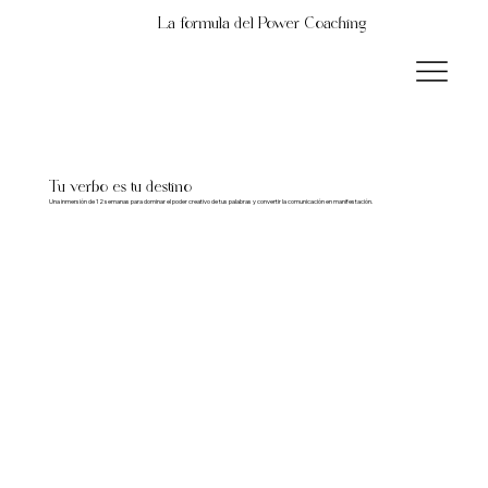
La fórmula del Power Coaching
Tu verbo es tu destino
Una inmersión de 12 semanas para dominar el poder creativo de tus palabras y convertir la comunicación en manifestación.