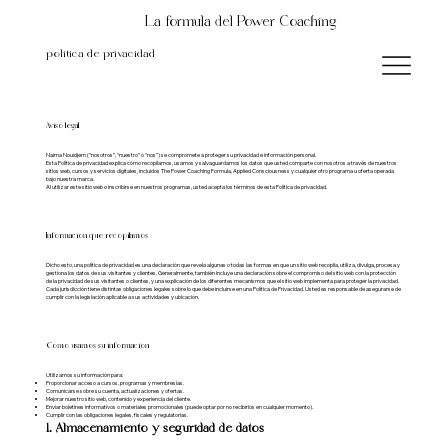
La fórmula del Power Coaching
política de privacidad
Aviso legal
Naima Nouidjem (“nosotros”, “nuestro” o “nos”) se compromete a proteger su privacidad e información personal.
Esta Política de privacidad explica cómo recopilamos, usamos y salvaguardamos los datos que usted comparte con nosotros a través de nuestros
sitios web, cursos y servicios digitales, incluidos The Power Coaching Formula, Applied Consciousness y cualquier otro programa u oferta operada
bajo nuestra marca.
Al utilizar este sitio web o inscribirse en nuestros programas, usted acepta los términos de esta Política de privacidad.
Información que recopilamos
Dicho esto, una política de privacidad es una declaración que revela algunas o todas las formas en que un sitio web recopila, utiliza, divulga, procesa y
gestiona los datos de sus visitantes y clientes. Generalmente, también incluye una declaración sobre el compromiso del sitio web con la protección
de la privacidad de sus visitantes o clientes, y una explicación de los diferentes mecanismos que el sitio web implementa para proteger la privacidad.
Cada jurisdicción tiene distintas obligaciones legales sobre lo que debe incluirse en una Política de Privacidad. Usted es responsable de asegurarse de
cumplir con la legislación aplicable a sus actividades y ubicación.
Cómo usamos su información
Utilizamos su información para:
Proporcionar acceso a cursos, programas y membresías.
Comunicarse sobre su cuenta, actualizaciones y ofertas.
Mejorar nuestro sitio web, contenido y experiencia del cliente.
Enviar boletines informativos o materiales promocionales (puede optar por no recibirlos en cualquier momento).
Cumplir con las obligaciones legales, fiscales y regulatorias.
1. Almacenamiento y seguridad de datos