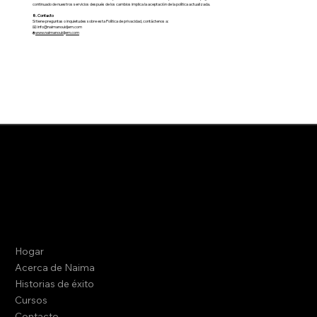
continuado de nuestros servicios después de los cambios implica la aceptación de la política actualizada.
8. Contacto
Si tiene preguntas o inquietudes sobre esta Política de privacidad, contáctenos a:
📧
info@naimanouidjem.com
🌐
www.naimanouidjem.com
Producto
Compañía
Términos y condiciones
Hogar
política de privacidad
Acerca de Naima
Historias de éxito
Cursos
Contacto
Contacto